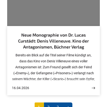
© Jakob Kleinow
Neue Monographie von Dr. Lucas
Curstädt: Denis Villeneuve. Kino der
Antagonismen, Büchner Verlag
Bereits ein Blick auf die Titel seiner Filme kündigt an,
dass das Kino von Denis Villeneuve eines voller
Antagonismen ist: Zum Freund gesellt sich der Feind
(»Enemy«), der Gefangene (»Prisoners«) verlangt nach
seinem Wächter, der Killer (»Sicario«) braucht sein Opfer,
und der, der ankommt (»Arrival«), muss auf einen ihm
16.04.2026
freundlich gesinnten Gastgeber hoffen. Ein Kind
beschwört einen Bürgerkrieg herauf (»Blade Runner
2049«), ein anderes lernt in diesem das Töten (»Die Frau