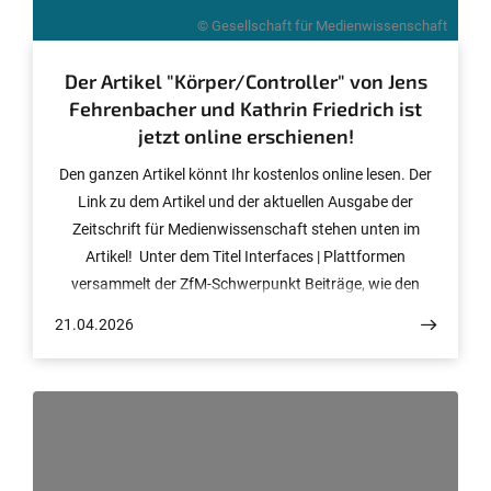
© Gesellschaft für Medienwissenschaft
Der Artikel "Körper/Controller" von Jens
Fehrenbacher und Kathrin Friedrich ist
jetzt online erschienen!
Den ganzen Artikel könnt Ihr kostenlos online lesen. Der
Link zu dem Artikel und der aktuellen Ausgabe der
Zeitschrift für Medienwissenschaft stehen unten im
Artikel! Unter dem Titel Interfaces | Plattformen
versammelt der ZfM-Schwerpunkt Beiträge, wie den
Artikel "Körper/Controller", die Interfaces als zentrale,
21.04.2026
machtvolle Bedingungen der digitalen Gegenwart
untersuchen. Sichtbar wie verborgen strukturieren sie
Beziehungen zwischen Menschen, Maschinen, Daten
und Infrastrukturen und prägen die Durchsetzung­
digitaler Plattformen.