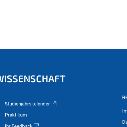
WISSENSCHAFT
R
Studienjahrskalender
I
Praktikum
Da
Ihr Feedback