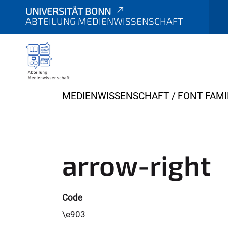
UNIVERSITÄT BONN
ABTEILUNG MEDIENWISSENSCHAFT
Y
MEDIENWISSENSCHAFT
FONT FAMI
o
u
a
r
arrow-right
e
h
e
Code
r
\e903
e